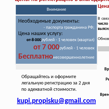
Цена
Внимание
В свя
Необходимые документы:
число
- паспорта гражданина РФ;
выясн
Цена наших услугу:
Обнов
от 8 000
рублей - 1 человек (квартал)
от 7 000
рублей - 1 человек
Бесплатно
несовершеннолетние
Вр
Обращайтесь и оформите
Р
легальную регистрацию за 2 дня
по адекватной стоимости.
Врем
kupi.propisku@gmail.com