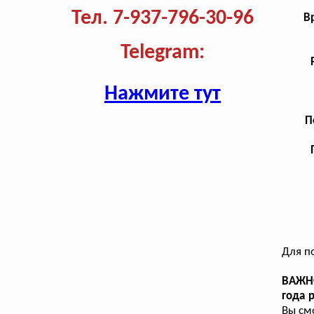
Тел. 7-937-796-30-96
В
Telegram:
Нажмите тут
П
Для п
ВАЖНО
года 
Вы см